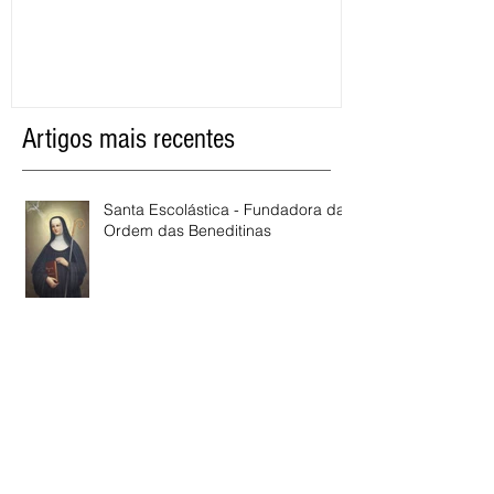
razão os cristãos 
Artigos mais recentes
Santa Escolástica - Fundadora da
Ordem das Beneditinas
Santa Josefina Bakhita - A primeira
santa africana