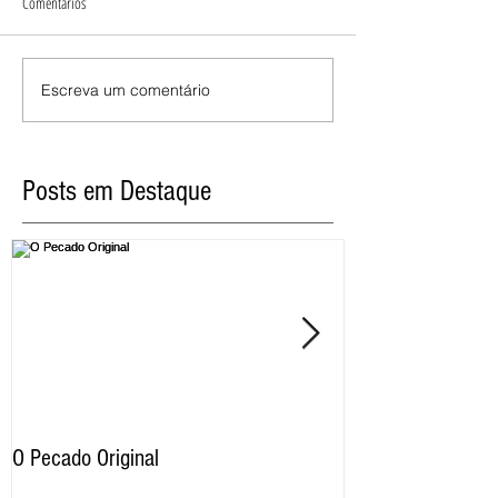
Comentários
Escreva um comentário
Posts em Destaque
O Pecado Original
Por qual motivo o
proíbe as imagens