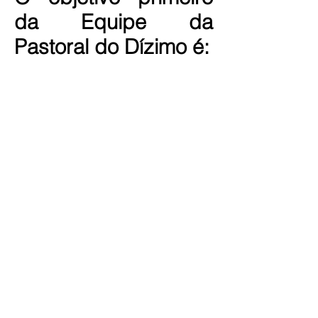
da Equipe da
Pastoral do Dízimo é:
Conscientizar os fiéis
sobre a dimensão
bíblica, teológica e
espiritual do Dízimo;
Mostrar que o Dízimo
é um ato de fé, de
esperança e de