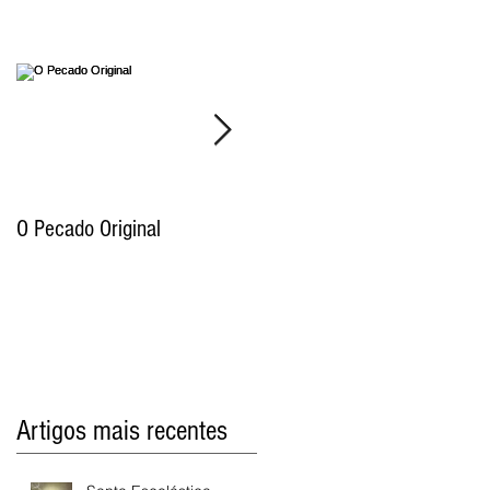
O Pecado Original
Por qual motivo o Antigo
Testamento proíbe as
imagens de Deus e por que
razão os cristãos já não cum
Artigos mais recentes