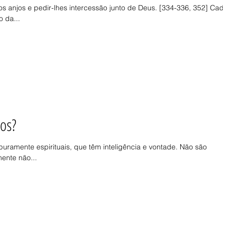
s anjos e pedir-lhes intercessão junto de Deus. [334-336, 352] Cada
 da...
jos?
puramente espirituais, que têm inteligência e vontade. Não são
ente não...