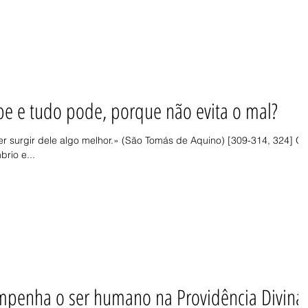
be e tudo pode, porque não evita o mal?
er surgir dele algo melhor.» (São Tomás de Aquino) [309-314, 324] O
rio e...
mpenha o ser humano na Providência Divina