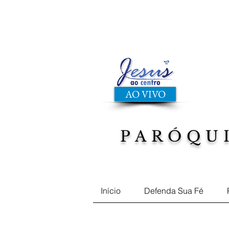
AO VIVO
PARÓQU
Musicas, Filmes, Defend
Início
Defenda Sua Fé