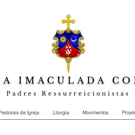
IA IMACULADA CO
Padres Ressurreicionistas
a sua Fé, Web TV Jesus ao Centro, Foto
Pastorais da Igreja
Liturgia
Movimentos
Proje