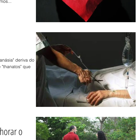
mos...
 deriva do
e "thanatos" que
.
horar o