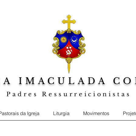
IA IMACULADA CO
Padres Ressurreicionistas
a sua Fé, Web TV Jesus ao Centro, Foto
Pastorais da Igreja
Liturgia
Movimentos
Proje