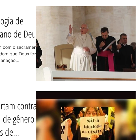
logia de
lano de Deus
r, com o sacramento
 dom que Deus fez a
anação,...
ertam contra
a de gênero
s de