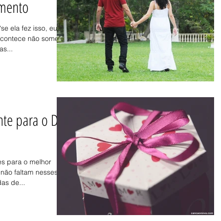
amento
e ela fez isso, eu
acontece não somente
as...
te para o Dia
es para o melhor
não faltam nesses
das de...