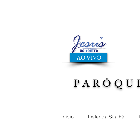
AO VIVO
PARÓQU
Musicas, Filmes, Defend
Início
Defenda Sua Fé