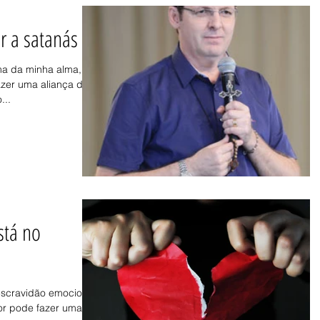
r a satanás
lma da minha alma, eu
fazer uma aliança de
...
stá no
 escravidão emocional
or pode fazer uma