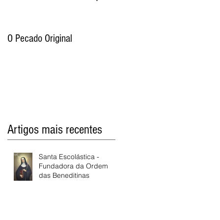
O Pecado Original
Por qual motivo o Antigo
Testamento proíbe as
imagens de Deus e por que
razão os cristãos já não cum
Artigos mais recentes
Santa Escolástica -
Fundadora da Ordem
das Beneditinas