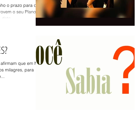
nho o prazo para que
provem o seu Plano
data...
ES?
" afirmam que em Mc
os milagres, para
...