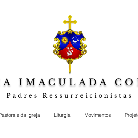
IA IMACULADA CO
Padres Ressurreicionistas
a sua Fé, Web TV Jesus ao Centro, Foto
Pastorais da Igreja
Liturgia
Movimentos
Proje