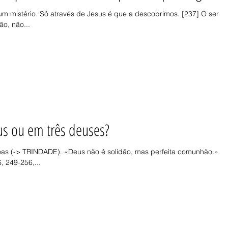
 mistério. Só através de Jesus é que a descobrimos. [237] O ser
o, não...
s ou em três deuses?
s (-> TRINDADE). «Deus não é solidão, mas perfeita comunhão.»
, 249-256,...