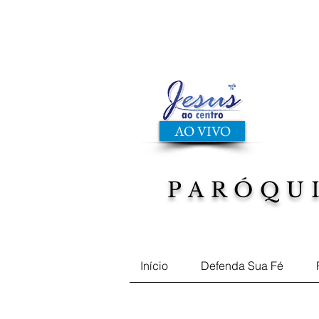
AO VIVO
PARÓQU
Musicas, Filmes, Defend
Início
Defenda Sua Fé