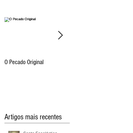
O Pecado Original
Por qual motivo o Antigo
Testamento proíbe as
imagens de Deus e por que
razão os cristãos já não cum
Artigos mais recentes