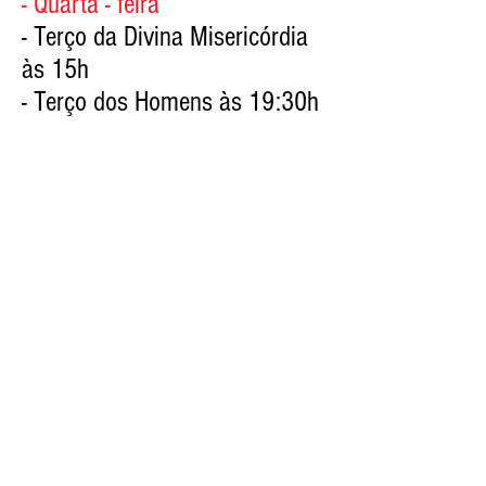
- Quarta - feira
- Terço da Divina Misericórdia
às 15h
- Terço dos Homens às 19:30h
- Sábado
- Catequese 1º Etapa e Crisma
das 9h às 10h
- Catequese 2º Etapa das 10h
às 11h
- Oração do Santo Terço nas
casas às 19:30h
- Terço da Mãe Rainha todo dia
18h de cada mês às 19:30h