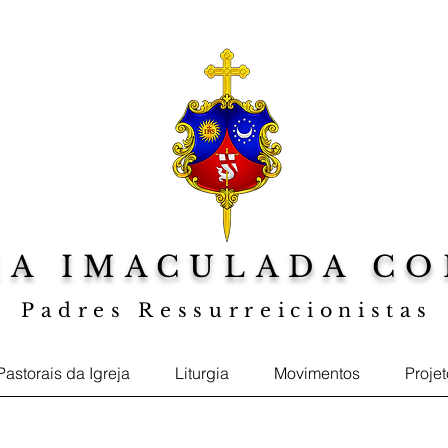
IA IMACULADA CO
Padres Ressurreicionistas
a sua Fé, Web TV Jesus ao Centro, Foto
Pastorais da Igreja
Liturgia
Movimentos
Proje