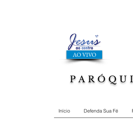
AO VIVO
PARÓQU
Musicas, Filmes, Defend
Início
Defenda Sua Fé