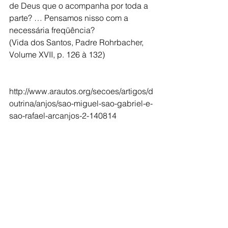
de Deus que o acompanha por toda a 
parte? … Pensamos nisso com a 
necessária freqüência?
(Vida dos Santos, Padre Rohrbacher, 
Volume XVII, p. 126 à 132)
http://www.arautos.org/secoes/artigos/d
outrina/anjos/sao-miguel-sao-gabriel-e-
sao-rafael-arcanjos-2-140814
#SãoGabrieleSãoRafaelArcanjos
Festas Liturgica