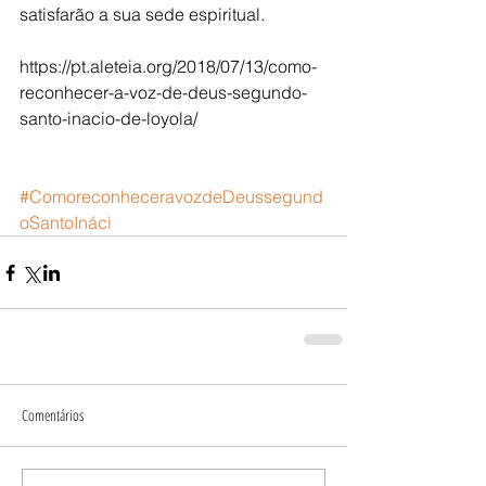
satisfarão a sua sede espiritual.
https://pt.aleteia.org/2018/07/13/como-
reconhecer-a-voz-de-deus-segundo-
santo-inacio-de-loyola/
#ComoreconheceravozdeDeussegund
oSantoInáci
Comentários