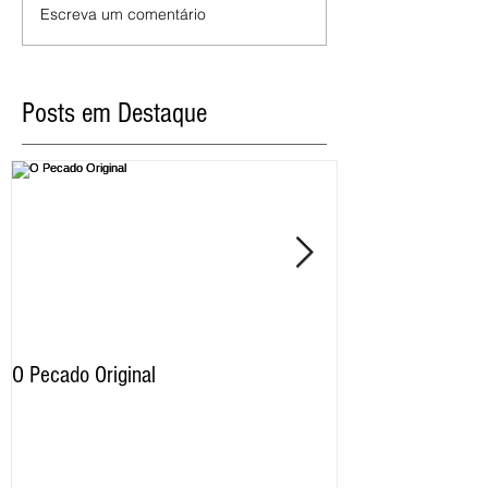
Escreva um comentário
Posts em Destaque
O Pecado Original
Por qual motivo o
proíbe as imagens
razão os cristãos 