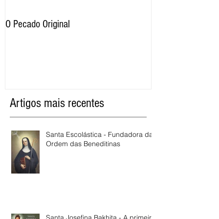
O Pecado Original
Por qual motivo o
proíbe as imagens
razão os cristãos 
Artigos mais recentes
Santa Escolástica - Fundadora da
Ordem das Beneditinas
Santa Josefina Bakhita - A primeira