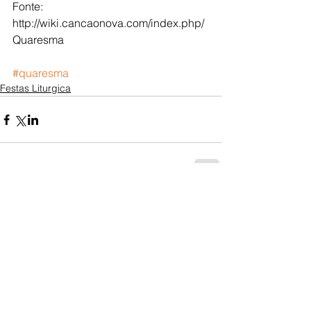
Fonte: 
http://wiki.cancaonova.com/index.php/
Quaresma 
#quaresma
Festas Liturgica
Comentários
Escreva um comentário