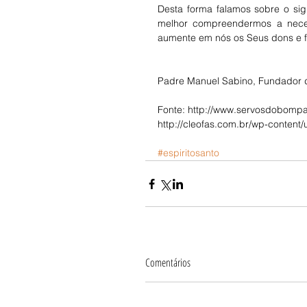
Desta forma falamos sobre o sig
melhor compreendermos a neces
aumente em nós os Seus dons e fr
Padre Manuel Sabino, Fundador 
Fonte: http://www.servosdobompas
http://cleofas.com.br/wp-conten
#espiritosanto
Comentários