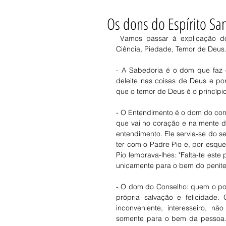
Os dons do Espírito Sa
 Vamos passar à explicação dos sete Dons: Sabedoria, Entendimento, Conselho, Fortaleza, 
Ciência, Piedade, Temor de Deus.
- A Sabedoria é o dom que faz o c
deleite nas coisas de Deus e po
que o temor de Deus é o princípi
- O Entendimento é o dom do con
que vai no coração e na mente d
entendimento. Ele servia-se do s
ter com o Padre Pio e, por esqu
Pio lembrava-lhes: "Falta-te este
unicamente para o bem do penite
- O dom do Conselho: quem o poss
própria salvação e felicidade
inconveniente, interesseiro, n
somente para o bem da pessoa. E