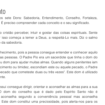
nto
 É preciso compreender cada conceito e o seu significado. 
ristão perceber, intuir e gostar das coisas espirituais. Sente 
r isso começa a temer a Deus, a respeitá-Lo mais. Diz o salmo 
o da sabedoria. 
hecimento, pois a pessoa consegue entender e conhecer aquilo 
as pessoas. O Padre Pio era um sacerdote que tinha o dom do 
eu dom para ajudar muitas almas. Quando alguns penitentes iam 
ecimento ou timidez, escondiam este ou aquele pecado, o Padre 
 pecado que cometeste duas ou três vezes". Este dom é utilizado 
nte. 
ui consegue dirigir, orientar e aconselhar as almas para a sua 
. O dom do conselho que é dado pelo Espírito Santo não é 
ão aconselha segundo a conveniência pessoal mas aconselha 
ste dom constitui uma preciosidade, pois alerta-nos para os 