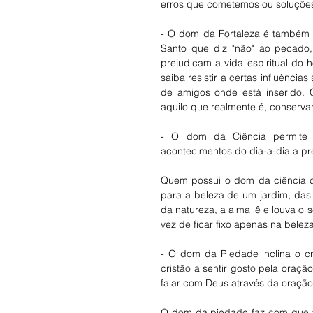
erros que cometemos ou soluções
- O dom da Fortaleza é também 
Santo que diz "não" ao pecado,
prejudicam a vida espiritual do
saiba resistir a certas influência
de amigos onde está inserido.
aquilo que realmente é, conservan
- O dom da Ciência permite 
acontecimentos do dia-a-dia a p
Quem possui o dom da ciência c
para a beleza de um jardim, das 
da natureza, a alma lê e louva o
vez de ficar fixo apenas na beleza 
- O dom da Piedade inclina o cr
cristão a sentir gosto pela oraçã
falar com Deus através da oração
O dom da piedade faz com que a 