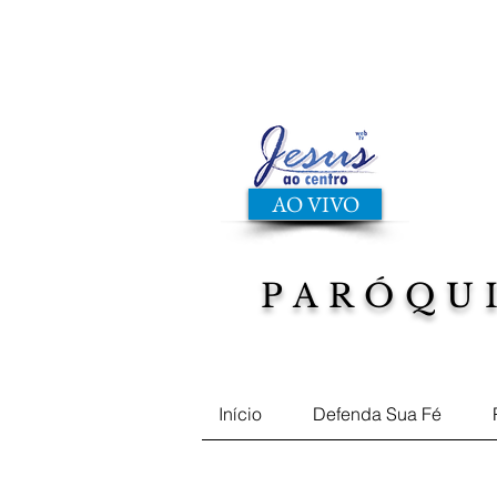
AO VIVO
PARÓQU
Musicas, Filmes, Defend
Início
Defenda Sua Fé