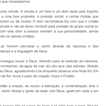
 que necessitamos. 
uma virtude. A virtude é um bem e um dom dado pelo Espírito 
 a uma boa proposta, à pressão social, a certas modas que 
 homem ou da mulher. O dom da fortaleza faz com que o cristão 
s sociais e não se deixe conduzir pela pressão do grupo social ou 
 Com este dom a pessoa mantém a sua personalidade, sendo 
do os valores cristãos. 
ao homem perceber e sentir, através da natureza e dos 
resença e a linguagem de Deus. 
onsegue louvar a Deus, olhando para as belezas da natureza, 
montanhas, da água do mar, do céu azul, das estrelas. Através 
 seu Deus, agradecendo-Lhe enquanto observa uma linda flor. Em 
da flor, louva o autor da criação, louva o Criador. 
istão à oração, ao louvor, à adoração, à contemplação; leva o 
o, sentir desejo e gosto de estar com Deus, gosto em rezar e em 
. 
pessoa não se canse de rezar e se sinta bem a rezar. Através 