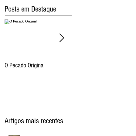
Posts em Destaque
O Pecado Original
Por qual motivo o Antigo
Testamento proíbe as
imagens de Deus e por que
razão os cristãos já não cum
Artigos mais recentes