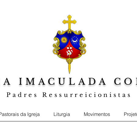
IA IMACULADA CO
Padres Ressurreicionistas
a sua Fé, Web TV Jesus ao Centro, Foto
Pastorais da Igreja
Liturgia
Movimentos
Proje