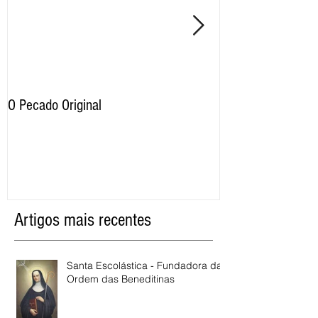
O Pecado Original
Por qual motivo o
proíbe as imagens
razão os cristãos 
Artigos mais recentes
Santa Escolástica - Fundadora da
Ordem das Beneditinas