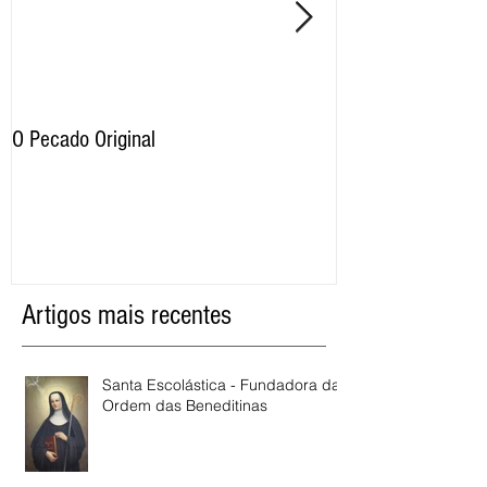
O Pecado Original
Por qual motivo o
proíbe as imagens
razão os cristãos 
Artigos mais recentes
Santa Escolástica - Fundadora da
Ordem das Beneditinas