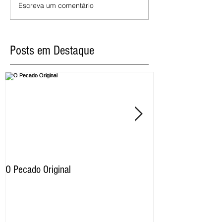
Escreva um comentário
Posts em Destaque
O Pecado Original
Por qual motivo o
proíbe as imagens
razão os cristãos 