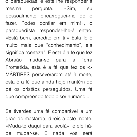
o paraquedas, e este lhe responder à 
mesma pergunta: «Sim, eu 
pessoalmente encarreguei-me de o 
fazer. Podes confiar em mim!», o 
paraquedista responder-lhe-á então: 
«Está bem, acredito em ti!» Esta fé é 
muito mais que “conhecimento”, ela 
significa “certeza”. E esta é a fé que fez 
Abraão mudar-se para a Terra 
Prometida, esta é a fé que fez os -> 
MÁRTIRES perseverarem até à morte, 
esta é a fé que ainda hoje mantém de 
pé os cristãos perseguidos. Uma fé 
que compreende todo o ser humano... 
Se tiverdes uma fé comparável a um 
grão de mostarda, direis a este monte: 
«Muda-te daqui para acolá», e ele há-
de mudar-se. E nada vos será 