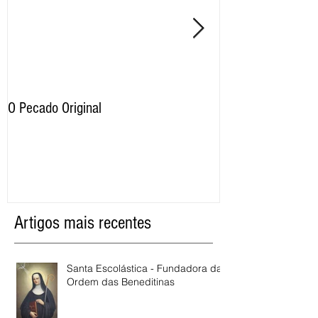
O Pecado Original
Por qual motivo o
proíbe as imagens
razão os cristãos 
Artigos mais recentes
Santa Escolástica - Fundadora da
Ordem das Beneditinas